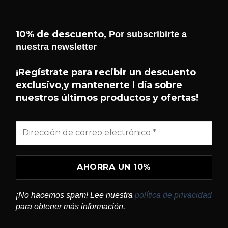
10% de descuento,
Por subscribirte a
nuestra newsletter
¡Hola! 👋 Soy el asistente de
Helseffekt
Helseffekt
. Puedo ayudarte con
H
¡Regístrate para recibir un descuento
En línea
información sobre nuestros
exclusivo,y mantenerte l día sobre
productos, ingredientes, cómo
nuestros últimos productos y ofertas!
comprar y mucho más.
¿QUÉ PRODUCTOS TENÉIS?
¿QUÉ ES SUNDOME?
¿CÓMO USO BLITZ?
¡No hacemos spam! Lee nuestra
política de privacidad
¿DÓNDE PUEDO COMPRAR?
para obtener más información.
CONTACTAR CON HELSEFFEKT