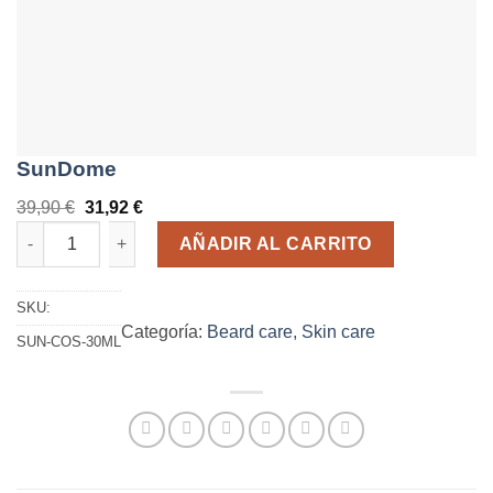
SunDome
E
E
39,90
€
31,92
€
SunDome cantidad
l
l
AÑADIR AL CARRITO
p
p
r
r
SKU:
e
e
Categoría:
Beard care
, 
Skin care
SUN-COS-30ML
c
c
i
i
o
o
o
a
r
c
i
t