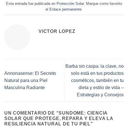
Esta entrada fue publicada en
Protección Solar
. Marque como favorito
g
u
el
Enlace permanente
.
i
a
n
l
a
e
VICTOR LOPEZ
l
s
e
:
r
3
a
1
:
,
Barba sin caspa: la clave, no
3
9
Annonasense: El Secreto
solo está en tus productos
9
2
Natural para una Piel
cosméticos, también en tu
,
Masculina Radiante
dieta y estilo de vida –
9
€
Estrategias y Consejos
0
.
€
UN COMENTARIO DE “
SUNDOME: CIENCIA
.
SOLAR QUE PROTEGE, REPARA Y ELEVA LA
RESILIENCIA NATURAL DE TU PIEL
”