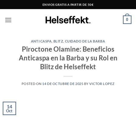
Saltar
ENVIOS GRATIS A PARTIR DE 50€
al
contenido
0
ANTI CASPA
,
BLITZ
,
CUIDADO DE LA BARBA
Piroctone Olamine: Beneficios
Anticaspa en la Barba y su Rol en
Blitz de Helseffekt
POSTED ON
14 DE OCTUBRE DE 2025
BY
VICTOR LOPEZ
14
Oct