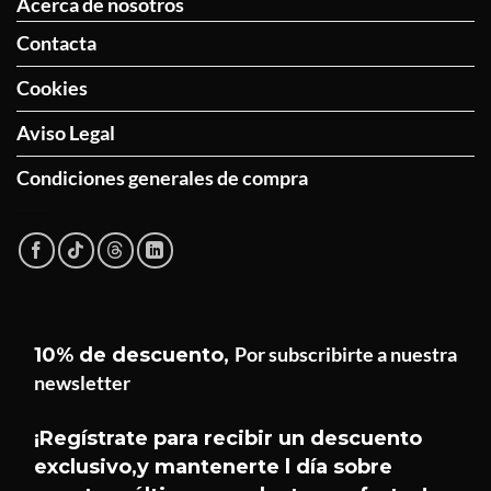
Acerca de nosotros
Contacta
Cookies
Aviso Legal
Condiciones generales de compra
Por subscribirte a nuestra
10% de descuento,
newsletter
¡Hola!
Soy el asistente de
Helseffekt
Helseffekt
. Puedo ayudarte con
¡Regístrate para recibir un descuento
H
En línea
información sobre nuestros
exclusivo,y mantenerte l día sobre
productos, ingredientes, cómo