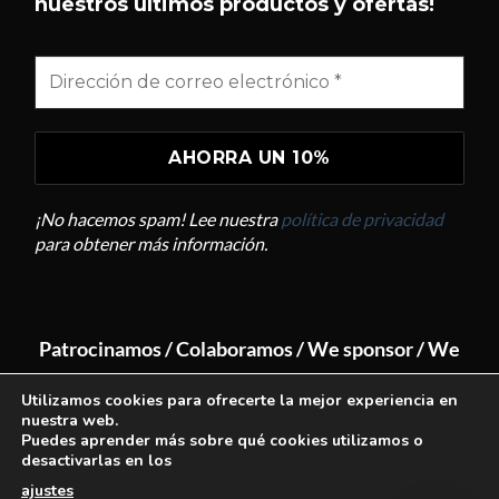
nuestros últimos productos y ofertas!
comprar y mucho más.
¿QUÉ PRODUCTOS TENÉIS?
¿QUÉ ES SUNDOME?
¿CÓMO USO BLITZ?
¡No hacemos spam! Lee nuestra
política de privacidad
¿DÓNDE PUEDO COMPRAR?
para obtener más información.
CONTACTAR CON HELSEFFEKT
Patrocinamos / Colaboramos / We sponsor / We
collaborate
Utilizamos cookies para ofrecerte la mejor experiencia en
nuestra web.
Puedes aprender más sobre qué cookies utilizamos o
desactivarlas en los
ajustes
.