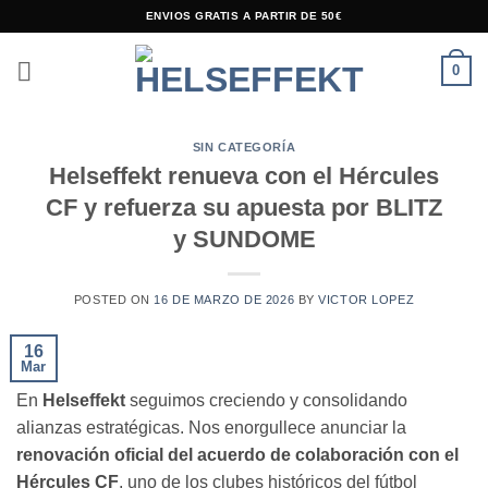
Saltar
ENVIOS GRATIS A PARTIR DE 50€
al
contenido
0
SIN CATEGORÍA
Helseffekt renueva con el Hércules
CF y refuerza su apuesta por BLITZ
y SUNDOME
POSTED ON
16 DE MARZO DE 2026
BY
VICTOR LOPEZ
16
Mar
En
Helseffekt
seguimos creciendo y consolidando
alianzas estratégicas. Nos enorgullece anunciar la
renovación oficial del acuerdo de colaboración con el
Hércules CF
, uno de los clubes históricos del fútbol