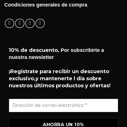
Condiciones generales de compra
10% de descuento,
Por subscribirte a
nuestra newsletter
¡Hola! 👋 Soy el asistente de
Helseffekt
Helseffekt
. Puedo ayudarte con
¡Regístrate para recibir un descuento
H
En línea
información sobre nuestros
exclusivo,y mantenerte l día sobre
productos, ingredientes, cómo
nuestros últimos productos y ofertas!
comprar y mucho más.
¿QUÉ PRODUCTOS TENÉIS?
¿QUÉ ES SUNDOME?