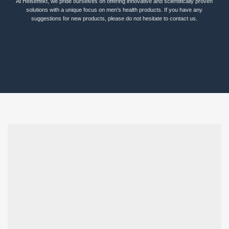
At Helseffekt, we pride ourselves on offering innovative and scientifically proven
solutions with a unique focus on men’s health products. If you have any
suggestions for new products, please do not hesitate to contact us.