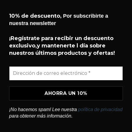
10% de descuento,
Por subscribirte a
nuestra newsletter
¡Hola! 👋 Soy el asistente de
Helseffekt
Helseffekt
. Puedo ayudarte con
H
¡Regístrate para recibir un descuento
En línea
información sobre nuestros
exclusivo,y mantenerte l día sobre
productos, ingredientes, cómo
nuestros últimos productos y ofertas!
comprar y mucho más.
¿QUÉ PRODUCTOS TENÉIS?
¿QUÉ ES SUNDOME?
¿CÓMO USO BLITZ?
¡No hacemos spam! Lee nuestra
política de privacidad
¿DÓNDE PUEDO COMPRAR?
para obtener más información.
CONTACTAR CON HELSEFFEKT