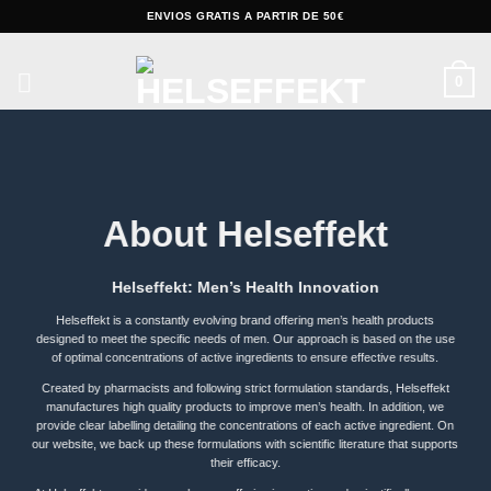
Skip
ENVIOS GRATIS A PARTIR DE 50€
to
content
0
About Helseffekt
Helseffekt: Men’s Health Innovation
Helseffekt is a constantly evolving brand offering men’s health products
designed to meet the specific needs of men. Our approach is based on the use
of optimal concentrations of active ingredients to ensure effective results.
Created by pharmacists and following strict formulation standards, Helseffekt
manufactures high quality products to improve men’s health. In addition, we
provide clear labelling detailing the concentrations of each active ingredient. On
our website, we back up these formulations with scientific literature that supports
their efficacy.