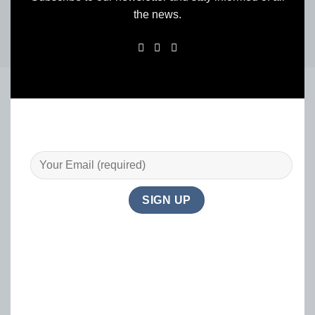
the news.
By ticking the above box, you agree to receive email
communications from HELSEFFEKT. This may be
changed at any time. See our Privacy Policy and
Terms of Use for more details or Contact Us.