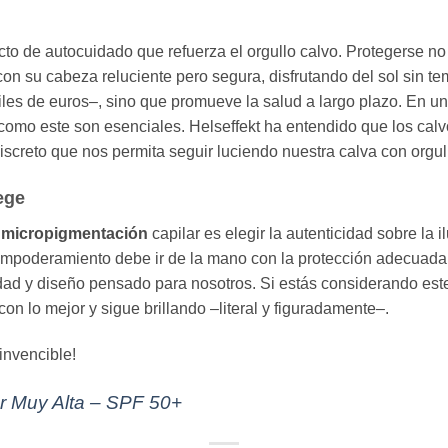
to de autocuidado que refuerza el orgullo calvo. Protegerse no 
on su cabeza reluciente pero segura, disfrutando del sol sin tem
les de euros–, sino que promueve la salud a largo plazo. En un
os como este son esenciales. Helseffekt ha entendido que los ca
screto que nos permita seguir luciendo nuestra calva con orgul
ege
a
micropigmentación
capilar es elegir la autenticidad sobre la i
empoderamiento debe ir de la mano con la protección adecuada
idad y diseño pensado para nosotros. Si estás considerando est
con lo mejor y sigue brillando –literal y figuradamente–.
invencible!
r Muy Alta – SPF 50+