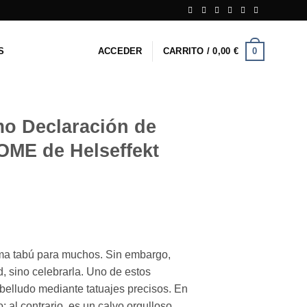
0
S
ACCEDER
CARRITO /
0,00
€
mo Declaración de
OME de Helseffekt
tema tabú para muchos. Sin embargo,
, sino celebrarla. Uno de estos
abelludo mediante tatuajes precisos. En
; al contrario, es un calvo orgulloso