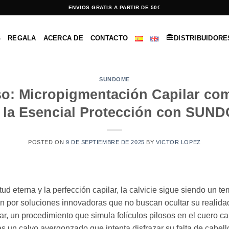
ENVIOS GRATIS A PARTIR DE 50€
G
REGALA
ACERCA DE
CONTACTO
DISTRIBUIDORE
SUNDOME
so: Micropigmentación Capilar co
 la Esencial Protección con SUND
POSTED ON
9 DE SEPTIEMBRE DE 2025
BY
VICTOR LOPEZ
d eterna y la perfección capilar, la calvicie sigue siendo un 
 por soluciones innovadoras que no buscan ocultar su realidad
r, un procedimiento que simula folículos pilosos en el cuero c
es un calvo avergonzado que intenta disfrazar su falta de cabello