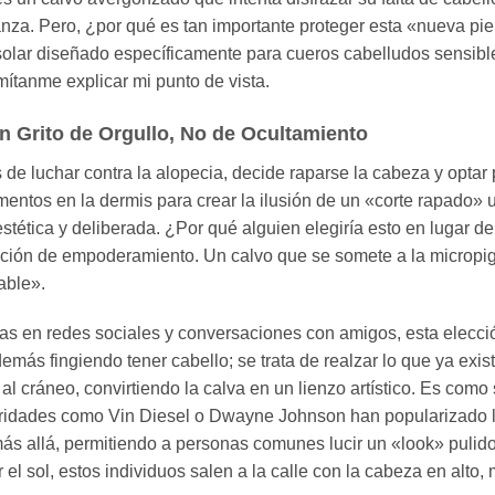
anza. Pero, ¿por qué es tan importante proteger esta «nueva pi
 solar diseñado específicamente para cueros cabelludos sensible
mítanme explicar mi punto de vista.
n Grito de Orgullo, No de Ocultamiento
e luchar contra la alopecia, decide raparse la cabeza y optar 
entos en la dermis para crear la ilusión de un «corte rapado» u
tética y deliberada. ¿Por qué alguien elegiría esto en lugar de
ción de empoderamiento. Un calvo que se somete a la micropig
able».
as en redes sociales y conversaciones con amigos, esta elecci
emás fingiendo tener cabello; se trata de realzar lo que ya exi
l cráneo, convirtiendo la calva en un lienzo artístico. Es como 
ridades como Vin Diesel o Dwayne Johnson han popularizado la
ás allá, permitiendo a personas comunes lucir un «look» pulido
r el sol, estos individuos salen a la calle con la cabeza en alt