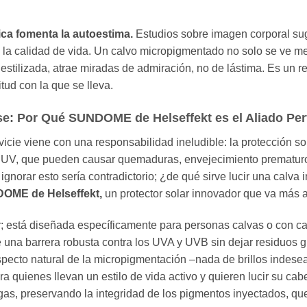
ica fomenta la autoestima.
Estudios sobre imagen corporal su
 la calidad de vida. Un calvo micropigmentado no solo se ve mej
estilizada, atrae miradas de admiración, no de lástima. Es un r
itud con la que se lleva.
rse: Por Qué SUNDOME de Helseffekt es el Aliado Per
vicie viene con una responsabilidad ineludible: la protección so
 UV, que pueden causar quemaduras, envejecimiento prematuro 
 ignorar esto sería contradictorio; ¿de qué sirve lucir una calv
OME de Helseffekt,
un protector solar innovador que va más a
r; está diseñada específicamente para personas calvas o con 
ce una barrera robusta contra los UVA y UVB sin dejar residuos g
specto natural de la micropigmentación –nada de brillos indese
ra quienes llevan un estilo de vida activo y quieren lucir su cab
gas, preservando la integridad de los pigmentos inyectados, q