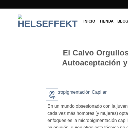
Saltar
al
contenido
INICIO
TIENDA
BLO
El Calvo Orgullo
Autoaceptación y
09
Sep
En un mundo obsesionado con la juventu
cada vez más hombres (y mujeres) optan
enfoques es la micropigmentación capila
mi opinión, quien elige esta técnica no 