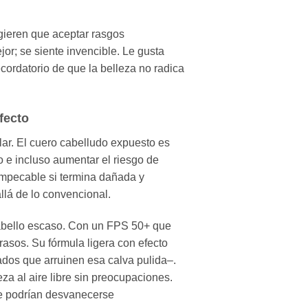
gieren que aceptar rasgos
or; se siente invencible. Le gusta
ecordatorio de que la belleza no radica
fecto
lar. El cuero cabelludo expuesto es
e incluso aumentar el riesgo de
a impecable si termina dañada y
llá de lo convencional.
cabello escaso. Con un FPS 50+ que
rasos. Su fórmula ligera con efecto
ados que arruinen esa calva pulida–.
eza al aire libre sin preocupaciones.
ue podrían desvanecerse