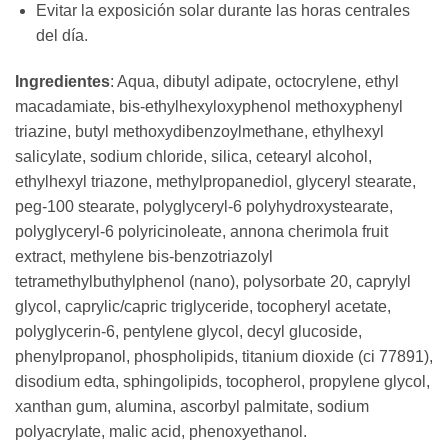
Evitar la exposición solar durante las horas centrales
del día.
Ingredientes
: Aqua, dibutyl adipate, octocrylene, ethyl
macadamiate, bis-ethylhexyloxyphenol methoxyphenyl
triazine, butyl methoxydibenzoylmethane, ethylhexyl
salicylate, sodium chloride, silica, cetearyl alcohol,
ethylhexyl triazone, methylpropanediol, glyceryl stearate,
peg-100 stearate, polyglyceryl-6 polyhydroxystearate,
polyglyceryl-6 polyricinoleate, annona cherimola fruit
extract, methylene bis-benzotriazolyl
tetramethylbuthylphenol (nano), polysorbate 20, caprylyl
glycol, caprylic/capric triglyceride, tocopheryl acetate,
polyglycerin-6, pentylene glycol, decyl glucoside,
phenylpropanol, phospholipids, titanium dioxide (ci 77891),
disodium edta, sphingolipids, tocopherol, propylene glycol,
xanthan gum, alumina, ascorbyl palmitate, sodium
polyacrylate, malic acid, phenoxyethanol.