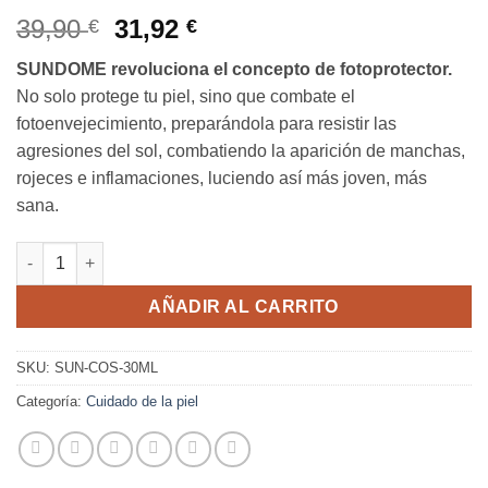
Valorado
5
con
5
de 5
El
El
39,90
31,92
€
€
en base a
precio
precio
valoraciones
SUNDOME revoluciona el concepto de fotoprotector.
de clientes
original
actual
No solo protege tu piel, sino que combate el
era:
es:
fotoenvejecimiento, preparándola para resistir las
39,90 €.
31,92 €.
agresiones del sol, combatiendo la aparición de manchas,
rojeces e inflamaciones, luciendo así más joven, más
sana.
SunDome - La mejor crema solar para calvos cantidad
AÑADIR AL CARRITO
SKU:
SUN-COS-30ML
Categoría:
Cuidado de la piel