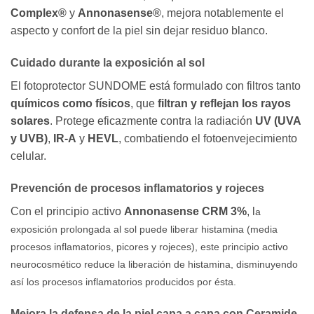
Complex®
y
Annonasense®
, mejora notablemente el
aspecto y confort de la piel sin dejar residuo blanco.
Cuidado durante la exposición al sol
El fotoprotector SUNDOME está formulado con filtros tanto
químicos como físicos
, que
filtran y reflejan los rayos
solares
. Protege eficazmente contra la radiación
UV (UVA
y UVB)
,
IR-A
y
HEVL
, combatiendo el fotoenvejecimiento
celular.
Prevención de procesos inflamatorios y rojeces
Con el principio activo
Annonasense CRM 3%
, l
a
exposición prolongada al
sol puede liberar histamina
(media
procesos inflamatorios, picores y rojeces), este principio activo
neurocosmético reduce
la liberación de histamina, disminuyendo
así los procesos inflamatorios producidos por ésta.
Mejora la defensa de la piel capa a capa con Ceramide