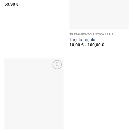
Valorado
59,90
€
con
4.83
de
5
TRATAMIENTO ANTICASPA 1
Tarjeta regalo
Rango
10,00
€
-
100,00
€
de
precios:
desde
10,00 €
hasta
100,00 €
Añadir
a la
lista de
deseos