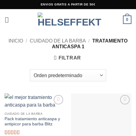
Saltar
ENVIOS GRATIS A PARTIR DE 50€
al
contenido
0
INICIO
/
CUIDADO DE LA BARBA
/
TRATAMIENTO
ANTICASPA 1
FILTRAR
Añadir
Añadir
a la
a la
CUIDADO DE LA BARBA
lista de
lista de
Pack tratamiento anticaspa y
deseos
deseos
antipicor para barba Blitz