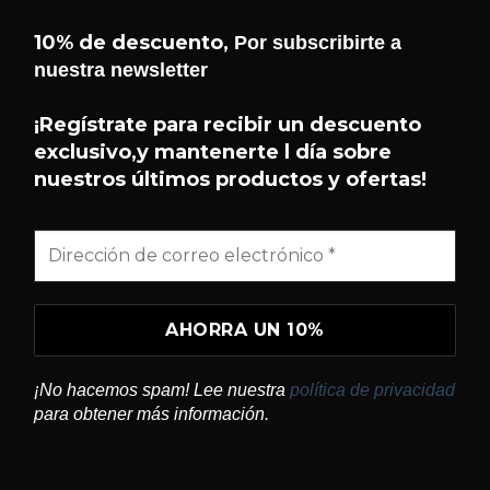
10% de descuento,
Por subscribirte a
nuestra newsletter
¡Hola! 👋 Soy el asistente de
Helseffekt
Helseffekt
. Puedo ayudarte con
H
¡Regístrate para recibir un descuento
En línea
información sobre nuestros
exclusivo,y mantenerte l día sobre
productos, ingredientes, cómo
nuestros últimos productos y ofertas!
comprar y mucho más.
¿QUÉ PRODUCTOS TENÉIS?
¿QUÉ ES SUNDOME?
¿CÓMO USO BLITZ?
¡No hacemos spam! Lee nuestra
política de privacidad
¿DÓNDE PUEDO COMPRAR?
para obtener más información.
CONTACTAR CON HELSEFFEKT