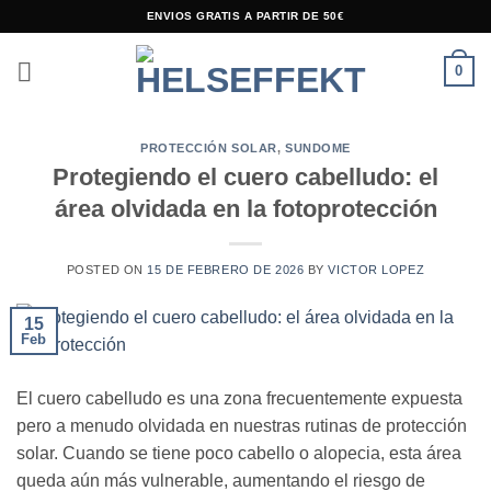
Saltar
ENVIOS GRATIS A PARTIR DE 50€
al
contenido
0
PROTECCIÓN SOLAR
,
SUNDOME
Protegiendo el cuero cabelludo: el
área olvidada en la fotoprotección
POSTED ON
15 DE FEBRERO DE 2026
BY
VICTOR LOPEZ
15
Feb
El cuero cabelludo es una zona frecuentemente expuesta
pero a menudo olvidada en nuestras rutinas de protección
solar. Cuando se tiene poco cabello o alopecia, esta área
queda aún más vulnerable, aumentando el riesgo de