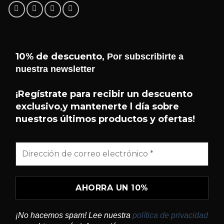
10% de descuento,
Por subscribirte a
nuestra newsletter
¡Hola! 👋 Soy el asistente de
Helseffekt
Helseffekt
. Puedo ayudarte con
H
¡Regístrate para recibir un descuento
En línea
información sobre nuestros
exclusivo,y mantenerte l día sobre
productos, ingredientes, cómo
nuestros últimos productos y ofertas!
comprar y mucho más.
¿QUÉ PRODUCTOS TENÉIS?
¿QUÉ ES SUNDOME?
¿CÓMO USO BLITZ?
¡No hacemos spam! Lee nuestra
política de privacidad
¿DÓNDE PUEDO COMPRAR?