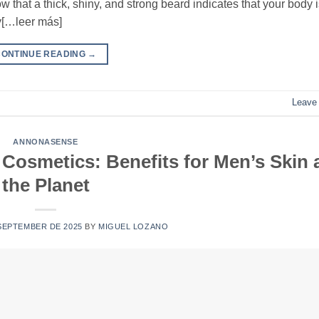
ow that a thick, shiny, and strong beard indicates that your body 
ey[…leer más]
CONTINUE READING
→
Leave
ANNONASENSE
Cosmetics: Benefits for Men’s Skin 
the Planet
SEPTEMBER DE 2025
BY
MIGUEL LOZANO