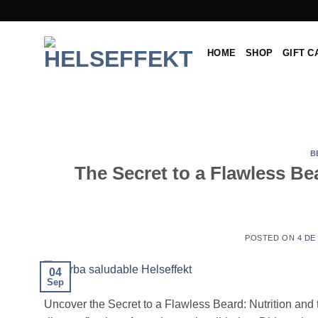
Skip
to
content
HOME
SHOP
GIFT C
B
The Secret to a Flawless Bea
POSTED ON
4 DE
04
Sep
Uncover the Secret to a Flawless Beard: Nutrition and th