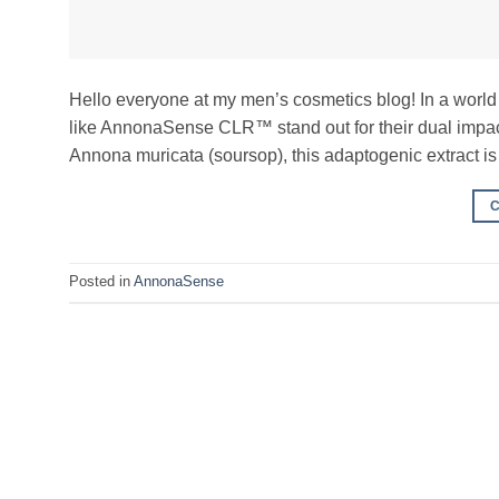
Hello everyone at my men’s cosmetics blog! In a world w
like AnnonaSense CLR™ stand out for their dual impact:
Annona muricata (soursop), this adaptogenic extract is
Posted in
AnnonaSense