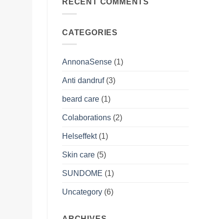
Annonasense:
RECENT COMMENTS
Boosts
The
Your
Natural
Skin’s
Secret
Natural
for
Resilience
CATEGORIES
Radiant
Men’s
Skin
AnnonaSense
(1)
Anti dandruf
(3)
beard care
(1)
Colaborations
(2)
Helseffekt
(1)
Skin care
(5)
SUNDOME
(1)
Uncategory
(6)
ARCHIVES