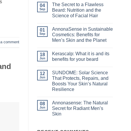
is
The Secret to a Flawless
04
Sep
Beard: Nutrition and the
Science of Facial Hair
No
Comments
AnnonaSense in Sustainable
on
01
The
Sep
Cosmetics: Benefits for
Secret
Men’s Skin and the Planet
to
 a comment
a
No
Flawless
Comments
Beard:
Kerascalp: What it is and its
on
18
Nutrition
AnnonaSense
Jun
benefits for your beard
and
in
the
and
Sustainable
No
Science
Cosmetics:
Comments
of
SUNDOME: Solar Science
Benefits
on
12
Facial
for
Kerascalp:
Jun
That Protects, Repairs, and
Hair
Men’s
What
Boosts Your Skin’s Natural
Skin
it
and
is
Resilience
the
and
Planet
its
No
benefits
Comments
Annonasense: The Natural
on
08
for
SUNDOME:
your
Jun
Secret for Radiant Men’s
Solar
beard
Skin
Science
That
No
Protects,
Comments
Repairs,
on
and