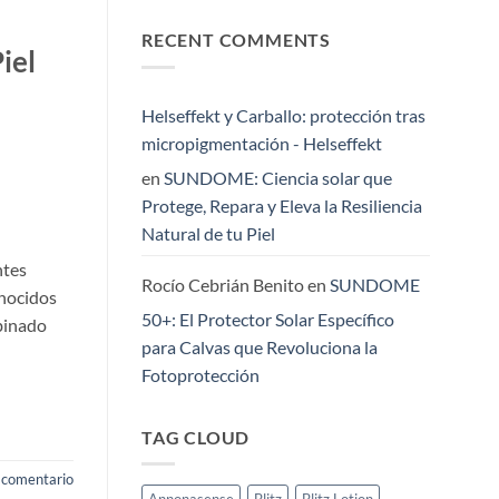
a
el
hay
la
cuidado
comentarios
barba
RECENT COMMENTS
en
masculino
perfecta:
Protegiendo
premium
iel
cómo
el
al
equilibrar
cuero
canal
tu
cabelludo:
farmacéutico
estilo
el
Helseffekt y Carballo: protección tras
y
área
salud
olvidada
micropigmentación - Helseffekt
cutánea
en
la
en
SUNDOME: Ciencia solar que
fotoprotección
Protege, Repara y Eleva la Resiliencia
Natural de tu Piel
ntes
Rocío Cebrián Benito
en
SUNDOME
nocidos
50+: El Protector Solar Específico
mbinado
para Calvas que Revoluciona la
Fotoprotección
TAG CLOUD
 comentario