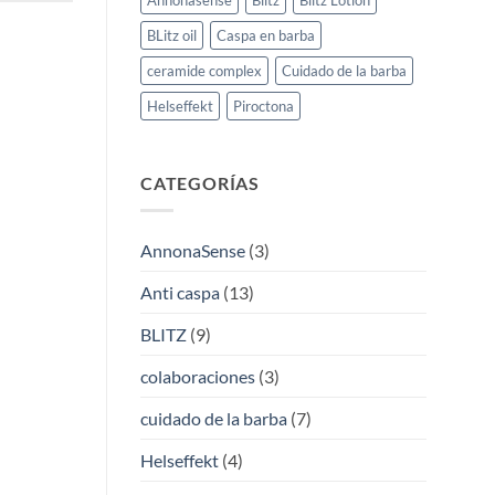
Annonasense
Blitz
Blitz Lotion
BLitz oil
Caspa en barba
ceramide complex
Cuidado de la barba
Helseffekt
Piroctona
CATEGORÍAS
AnnonaSense
(3)
Anti caspa
(13)
BLITZ
(9)
colaboraciones
(3)
cuidado de la barba
(7)
Helseffekt
(4)