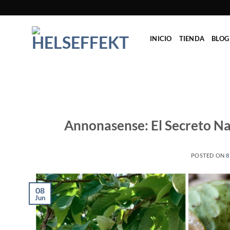
Saltar
al
contenido
INICIO
TIENDA
BLOG
Annonasense: El Secreto Na
POSTED ON
8
08
Jun