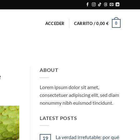
0
ACCEDER
CARRITO /
0,00
€
ABOUT
e
Lorem ipsum dolor sit amet,
consectetuer adipiscing elit, sed diam
nonummy nibh euismod tincidunt.
LATEST POSTS
La verdad irrefutable: por qué
19