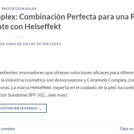
PROTECCIÓN SOLAR
lex: Combinación Perfecta para una P
te con Helseffekt
 DE JUNIO DE 2025
BY
VICTOR LOPEZ
redientes innovadores que ofrecen soluciones eficaces para difere
 la industria cosmética son Annonasense y Ceramide Complex, co
oras. La marca Helseffekt, experta en el cuidado de la piel, ha co
ector Sundome SPF 50,[…leer más]
ONTINUAR LEYENDO
→
 complex
Deje un