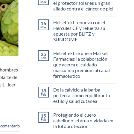
Mar
el protector solar es un gran
aliado contra el cáncer de piel
No
hay
Helseffekt renueva con el
16
comentarios
en
Mar
Hércules CF y refuerza su
La
apuesta por BLITZ y
verdad
irrefutable:
SUNDOME
por
qué
No
el
hay
Helseffekt se une a Market
25
protector
comentarios
en
solar
Feb
Farmacias: la colaboración
Helseffekt
es
que acerca el cuidado
renueva
un
s hombres
con
gran
masculino premium al canal
el
aliado
farmacéutico
blarte de
Hércules
contra
CF
el
No
el[…leer
y
cáncer
hay
refuerza
de
De la calvicie a la barba
18
comentarios
su
piel
en
Feb
perfecta: cómo equilibrar tu
apuesta
Helseffekt
por
estilo y salud cutánea
se
BLITZ
une
No
y
a
hay
SUNDOME
Market
Protegiendo el cuero
15
comentarios
Farmacias:
en
Feb
cabelludo: el área olvidada en
la
De
colaboración
la fotoprotección
 comentario
la
que
calvicie
acerca
No