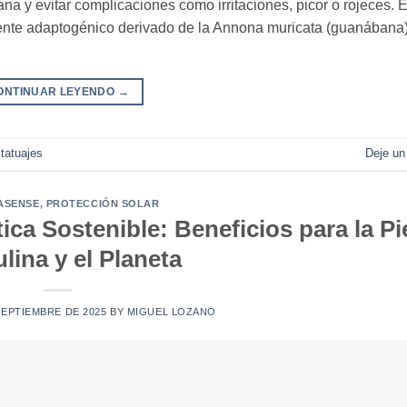
ana y evitar complicaciones como irritaciones, picor o rojeces. 
nte adaptogénico derivado de la Annona muricata (guanábana)
ONTINUAR LEYENDO
→
,
tatuajes
Deje un
ASENSE
,
PROTECCIÓN SOLAR
a Sostenible: Beneficios para la Pi
lina y el Planeta
SEPTIEMBRE DE 2025
BY
MIGUEL LOZANO