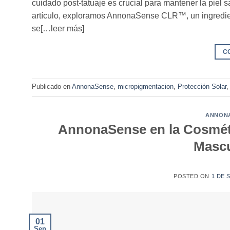
cuidado post-tatuaje es crucial para mantener la piel s
artículo, exploramos AnnonaSense CLR™, un ingredie
se[…leer más]
C
Publicado en
AnnonaSense
,
micropigmentacion
,
Protección Solar
ANNON
AnnonaSense en la Cosmétic
Mascu
POSTED ON
1 DE 
01
Sep