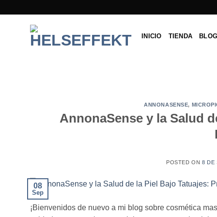
Saltar
al
contenido
INICIO
TIENDA
BLO
ANNONASENSE
,
MICROP
AnnonaSense y la Salud de
POSTED ON
8 DE
08
Sep
¡Bienvenidos de nuevo a mi blog sobre cosmética mascu