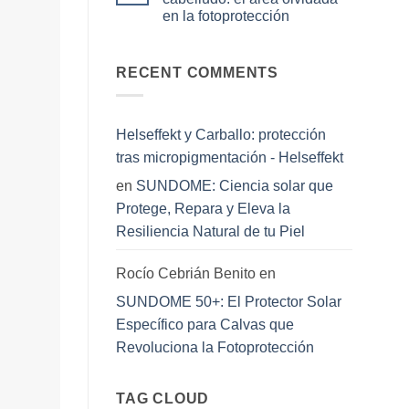
De
colaboración
en la fotoprotección
la
que
calvicie
acerca
No
a
el
hay
la
cuidado
comentarios
barba
en
RECENT COMMENTS
masculino
perfecta:
Protegiendo
premium
cómo
el
al
equilibrar
cuero
canal
tu
cabelludo:
farmacéutico
estilo
el
Helseffekt y Carballo: protección
y
área
salud
olvidada
tras micropigmentación - Helseffekt
cutánea
en
la
en
SUNDOME: Ciencia solar que
fotoprotección
Protege, Repara y Eleva la
Resiliencia Natural de tu Piel
Rocío Cebrián Benito
en
SUNDOME 50+: El Protector Solar
Específico para Calvas que
Revoluciona la Fotoprotección
TAG CLOUD