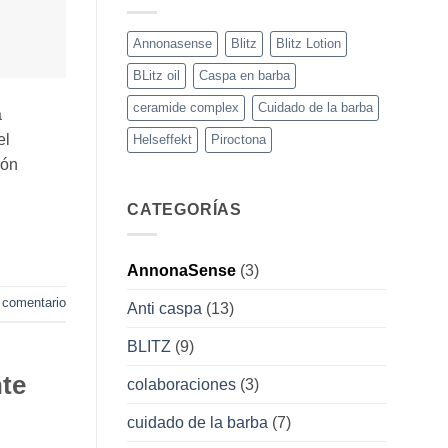
Annonasense
Blitz
Blitz Lotion
BLitz oil
Caspa en barba
ceramide complex
Cuidado de la barba
a
el
Helseffekt
Piroctona
ión
CATEGORÍAS
AnnonaSense
(3)
 comentario
Anti caspa
(13)
BLITZ
(9)
te
colaboraciones
(3)
cuidado de la barba
(7)