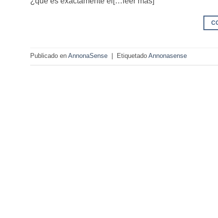
¿qué es exactamente el[…leer más]
C
Publicado en
AnnonaSense
|
Etiquetado
Annonasense