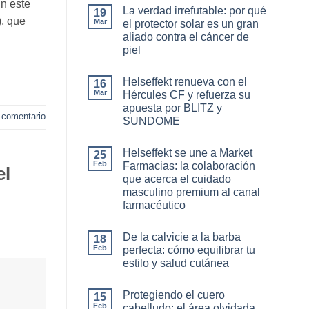
En este
La verdad irrefutable: por qué
19
, que
Mar
el protector solar es un gran
aliado contra el cáncer de
piel
No
hay
Helseffekt renueva con el
16
comentarios
en
Mar
Hércules CF y refuerza su
La
apuesta por BLITZ y
verdad
 comentario
irrefutable:
SUNDOME
por
qué
No
el
hay
Helseffekt se une a Market
25
protector
comentarios
en
solar
Feb
Farmacias: la colaboración
el
Helseffekt
es
que acerca el cuidado
renueva
un
con
gran
masculino premium al canal
el
aliado
farmacéutico
Hércules
contra
CF
el
No
y
cáncer
hay
refuerza
de
De la calvicie a la barba
18
comentarios
su
piel
en
Feb
perfecta: cómo equilibrar tu
apuesta
Helseffekt
por
estilo y salud cutánea
se
BLITZ
une
No
y
a
hay
SUNDOME
Market
Protegiendo el cuero
15
comentarios
Farmacias:
en
Feb
cabelludo: el área olvidada
la