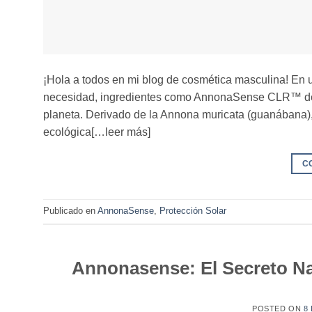
¡Hola a todos en mi blog de cosmética masculina! En 
necesidad, ingredientes como AnnonaSense CLR™ desta
planeta. Derivado de la Annona muricata (guanábana),
ecológica[…leer más]
C
Publicado en
AnnonaSense
,
Protección Solar
Annonasense: El Secreto Na
POSTED ON
8