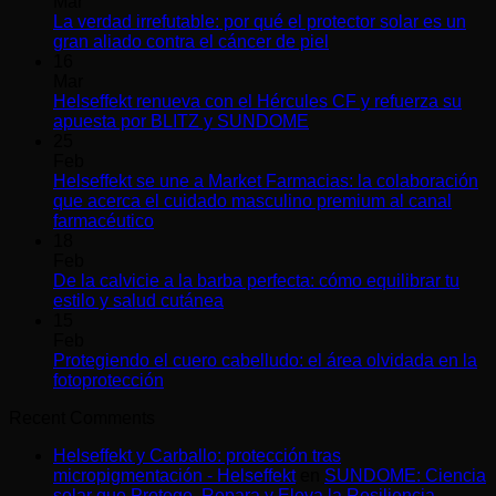
Mar
La verdad irrefutable: por qué el protector solar es un
No
gran aliado contra el cáncer de piel
hay
16
comentarios
Mar
en
Helseffekt renueva con el Hércules CF y refuerza su
La
No
apuesta por BLITZ y SUNDOME
verdad
hay
25
irrefutable:
comentarios
Feb
en
por
Helseffekt se une a Market Farmacias: la colaboración
Helseffekt
qué
que acerca el cuidado masculino premium al canal
renueva
el
No
farmacéutico
con
protector
hay
18
el
solar
comentarios
Feb
en
Hércules
es
De la calvicie a la barba perfecta: cómo equilibrar tu
Helseffekt
CF
un
No
estilo y salud cutánea
se
y
gran
hay
15
une
refuerza
aliado
comentarios
Feb
a
en
su
contra
Protegiendo el cuero cabelludo: el área olvidada en la
Market
De
apuesta
el
No
fotoprotección
Farmacias:
la
por
cáncer
hay
Recent Comments
la
calvicie
BLITZ
de
comentarios
colaboración
en
a
y
piel
Helseffekt y Carballo: protección tras
que
Protegiendo
la
SUNDOME
micropigmentación - Helseffekt
en
SUNDOME: Ciencia
acerca
el
barba
solar que Protege, Repara y Eleva la Resiliencia