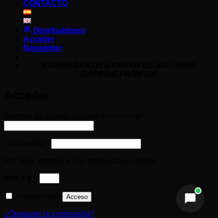
CONTACTO
Distribuidores
Acceder
Newsletter
ENVIOS GRATIS A PARTIR DE 50€ / FREE
SHIPPING FROM 50€
Acceder
Helseffekt
H
En línea
Obligatorio
Nombre de usuario o correo electrónico
*
Obligatorio
Contraseña
*
Por favor, introduce una respuesta en dígitos:
uno × 4 =
Recuérdame
Acceso
¿Olvidaste la contraseña?