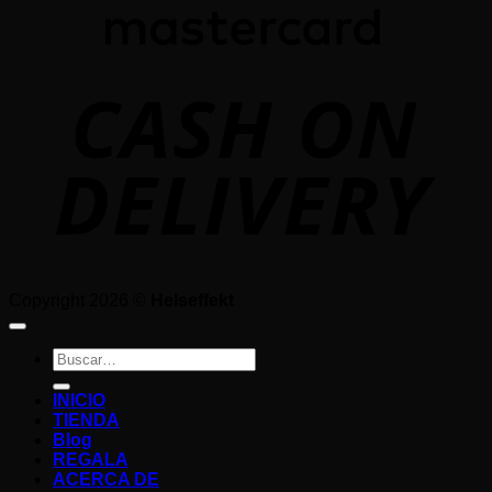
D
Copyright 2026 ©
Helseffekt
Buscar
por:
INICIO
TIENDA
Blog
REGALA
ACERCA DE