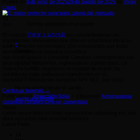
Posted on
3 de junio de 2025
29 de agosto de 2025
by
Victor
Lopez
03
No hay productos en el carrito.
Jun
Volver a la tienda
El cuidado de la piel evoluciona constantemente con
ingredientes innovadores que ofrecen soluciones eficaces
0
para diferentes necesidades. Dos compuestos que están
Carrito
revolucionando la industria cosmética
son Annonasense y Ceramide Complex, conocidos por sus
propiedades hidratantes, regenerativas y protectoras. La
marca Helseffekt, experta en el cuidado de la piel, ha
combinado estos poderosos ingredientes en su
exclusivo Fotoprotector Sundome SPF 50,[…leer más]
No hay productos en el carrito.
Continuar leyendo
→
Publicado en
Protección Solar
|
Etiquetado
Annonasense
,
Volver a la tienda
ceramide complex
Deje un comentario
About
Lorem ipsum dolor sit amet, consectetuer adipiscing elit, sed
diam nonummy nibh euismod tincidunt.
Latest Posts
19