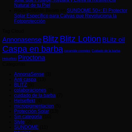
el
cuero
perfecta:
Natural de tu Piel
cuidado
cabelludo:
cómo
Rocío Cebrián Benito
en
SUNDOME 50+: El Protector
masculino
el
equilibrar
Solar Específico para Calvas que Revoluciona la
premium
área
tu
Fotoprotección
al
olvidada
estilo
canal
en
y
Tag Cloud
farmacéutico
la
salud
Blitz
Blitz Lotion
fotoprotección
cutánea
Annonasense
BLitz oil
Caspa en barba
ceramide complex
Cuidado de la barba
Piroctona
Helseffekt
Categorías
AnnonaSense
(3)
Anti caspa
(13)
BLITZ
(9)
colaboraciones
(3)
cuidado de la barba
(7)
Helseffekt
(4)
micropigmentacion
(5)
Protección Solar
(13)
Sin categoría
(10)
Style
(2)
SUNDOME
(11)