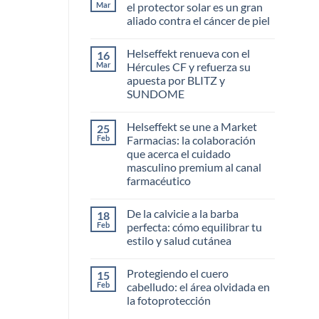
Mar
el protector solar es un gran
aliado contra el cáncer de piel
No
hay
Helseffekt renueva con el
16
comentarios
en
Mar
Hércules CF y refuerza su
La
apuesta por BLITZ y
verdad
irrefutable:
SUNDOME
por
qué
No
el
hay
Helseffekt se une a Market
25
protector
comentarios
en
solar
Feb
Farmacias: la colaboración
Helseffekt
es
que acerca el cuidado
renueva
un
con
gran
masculino premium al canal
el
aliado
farmacéutico
Hércules
contra
CF
el
No
y
cáncer
hay
refuerza
de
De la calvicie a la barba
18
comentarios
su
piel
en
Feb
perfecta: cómo equilibrar tu
apuesta
Helseffekt
por
estilo y salud cutánea
se
BLITZ
une
No
y
a
hay
SUNDOME
Market
Protegiendo el cuero
15
comentarios
Farmacias:
en
Feb
cabelludo: el área olvidada en
la
De
colaboración
la fotoprotección
la
que
calvicie
acerca
No