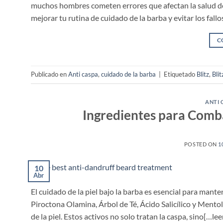
muchos hombres cometen errores que afectan la salud del 
mejorar tu rutina de cuidado de la barba y evitar los fall
C
Publicado en
Anti caspa
,
cuidado de la barba
|
Etiquetado
Blitz
,
Blit
ANTI 
Ingredientes para Combat
POSTED ON
1
10
Abr
El cuidado de la piel bajo la barba es esencial para mante
Piroctona Olamina, Árbol de Té, Ácido Salicílico y Mentol
de la piel. Estos activos no solo tratan la caspa, sino[…le