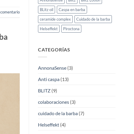
Annonasense
Blitz
Blitz Lotion
BLitz oil
Caspa en barba
 comentario
ceramide complex
Cuidado de la barba
Helseffekt
Piroctona
rba
CATEGORÍAS
AnnonaSense
(3)
Anti caspa
(13)
BLITZ
(9)
colaboraciones
(3)
cuidado de la barba
(7)
Helseffekt
(4)