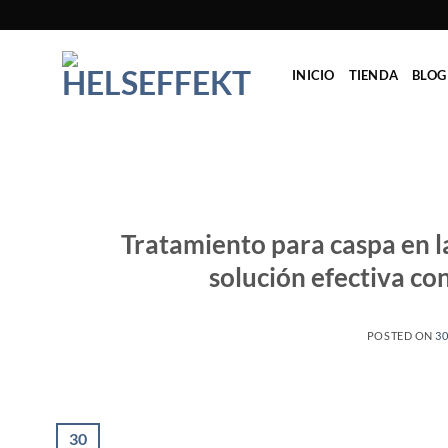
Saltar
al
contenido
INICIO
TIENDA
BLOG
Tratamiento para caspa en la
solución efectiva co
POSTED ON
30
30