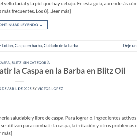
vello facial y la piel que hay debajo. En esta guía, aprenderás có
os más frecuentes. Los 8[…leer más]
ONTINUAR LEYENDO
→
z Lotion
,
Caspa en barba
,
Cuidado de la barba
Deje un
CASPA
,
BLITZ
,
SIN CATEGORÍA
ir la Caspa en la Barba en Blitz Oil
0 DE ABRIL DE 2025
BY
VICTOR LOPEZ
nerla saludable y libre de caspa. Para lograrlo, ingredientes activo
 se utilizan para combatir la caspa, la irritación y otros problema
er más]