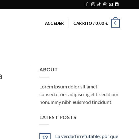
0
ACCEDER
CARRITO /
0,00
€
ABOUT
a
Lorem ipsum dolor sit amet,
consectetuer adipiscing elit, sed diam
nonummy nibh euismod tincidunt.
LATEST POSTS
La verdad irrefutable: por qué
19