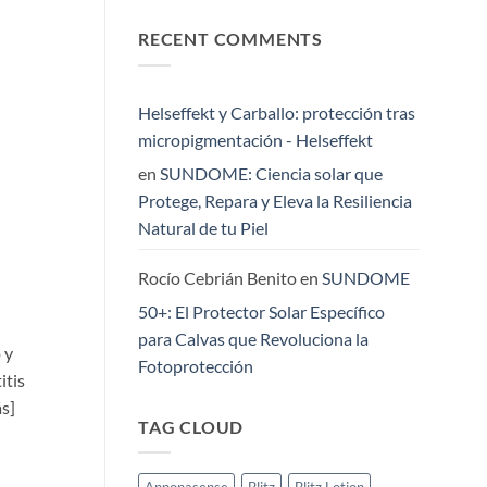
a
el
hay
la
cuidado
comentarios
barba
RECENT COMMENTS
en
masculino
perfecta:
Protegiendo
premium
cómo
el
al
equilibrar
cuero
canal
tu
cabelludo:
farmacéutico
estilo
el
Helseffekt y Carballo: protección tras
y
área
salud
olvidada
micropigmentación - Helseffekt
cutánea
en
la
en
SUNDOME: Ciencia solar que
fotoprotección
Protege, Repara y Eleva la Resiliencia
Natural de tu Piel
Rocío Cebrián Benito
en
SUNDOME
50+: El Protector Solar Específico
para Calvas que Revoluciona la
 y
Fotoprotección
itis
ás]
TAG CLOUD