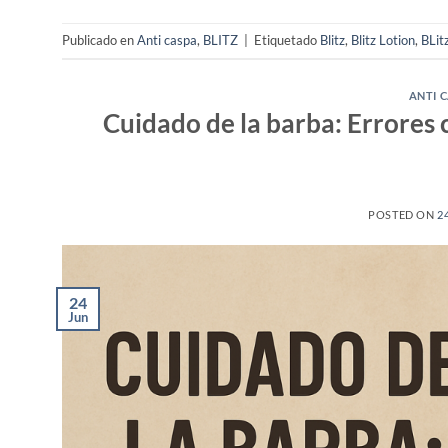
Publicado en
Anti caspa
,
BLITZ
|
Etiquetado
Blitz
,
Blitz Lotion
,
BLitz
ANTI 
Cuidado de la barba: Errores
POSTED ON
2
24
Jun