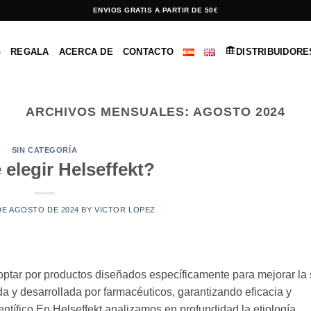
ENVIOS GRATIS A PARTIR DE 50€
G
REGALA
ACERCA DE
CONTACTO
DISTRIBUIDORE
ARCHIVOS MENSUALES:
AGOSTO 2024
SIN CATEGORÍA
 elegir Helseffekt?
DE AGOSTO DE 2024
BY
VICTOR LOPEZ
a optar por productos diseñados específicamente para mejorar la
y desarrollada por farmacéuticos, garantizando eficacia y
ntífico En Helseffekt analizamos en profundidad la etiología,