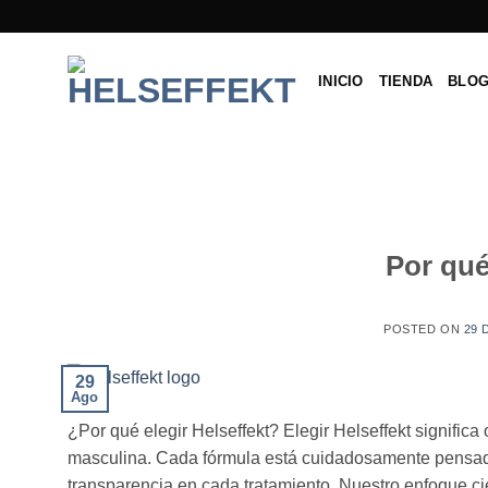
Saltar
al
contenido
INICIO
TIENDA
BLO
Por qué
POSTED ON
29 
29
Ago
¿Por qué elegir Helseffekt? Elegir Helseffekt signific
masculina. Cada fórmula está cuidadosamente pensada 
transparencia en cada tratamiento. Nuestro enfoque cie