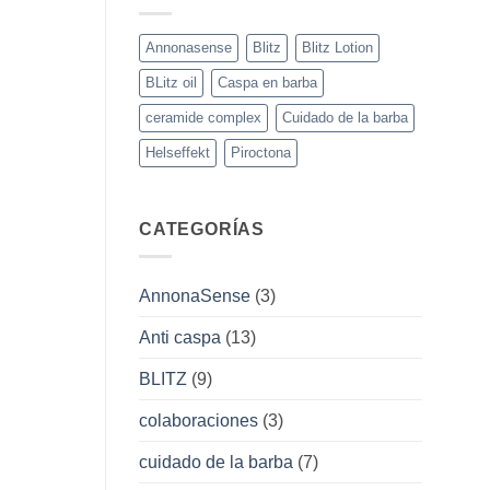
Annonasense
Blitz
Blitz Lotion
BLitz oil
Caspa en barba
ceramide complex
Cuidado de la barba
Helseffekt
Piroctona
CATEGORÍAS
AnnonaSense
(3)
Anti caspa
(13)
BLITZ
(9)
colaboraciones
(3)
cuidado de la barba
(7)