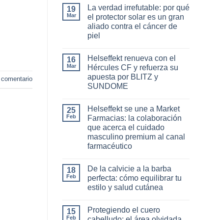
La verdad irrefutable: por qué
19
Mar
el protector solar es un gran
aliado contra el cáncer de
piel
No
hay
Helseffekt renueva con el
16
comentarios
en
Mar
Hércules CF y refuerza su
La
apuesta por BLITZ y
verdad
 comentario
irrefutable:
SUNDOME
por
qué
No
el
hay
Helseffekt se une a Market
25
protector
comentarios
en
solar
Feb
Farmacias: la colaboración
Helseffekt
es
que acerca el cuidado
renueva
un
con
gran
masculino premium al canal
el
aliado
farmacéutico
Hércules
contra
CF
el
No
y
cáncer
hay
refuerza
de
De la calvicie a la barba
18
comentarios
su
piel
en
Feb
perfecta: cómo equilibrar tu
apuesta
Helseffekt
por
estilo y salud cutánea
se
BLITZ
une
No
y
a
hay
SUNDOME
Market
Protegiendo el cuero
15
comentarios
Farmacias:
en
Feb
cabelludo: el área olvidada
la