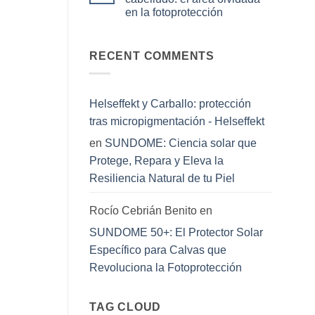
De
colaboración
en la fotoprotección
la
que
calvicie
acerca
No
a
el
hay
la
cuidado
comentarios
barba
en
RECENT COMMENTS
masculino
perfecta:
Protegiendo
premium
cómo
el
al
equilibrar
cuero
canal
tu
cabelludo:
farmacéutico
estilo
el
Helseffekt y Carballo: protección
y
área
salud
olvidada
tras micropigmentación - Helseffekt
cutánea
en
la
en
SUNDOME: Ciencia solar que
fotoprotección
Protege, Repara y Eleva la
Resiliencia Natural de tu Piel
Rocío Cebrián Benito
en
SUNDOME 50+: El Protector Solar
Específico para Calvas que
Revoluciona la Fotoprotección
TAG CLOUD